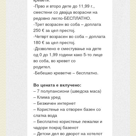
-Прво и второ дете до 11,99 г.,
сместени со двајца возрасни на
редовно легло-БЕСПЛАТНО.
-Трет возрасен во соба – доплата
250 € за цел престој.
-Четврт возрасен во соба – доплата
180 € за цел престој.
-Дозволено е сместување на дете
од 0 до 1,99 години како 5-то лице
во соба, во кревет со
родител.
-Бебешко креветче – бесплатно.
Во цената е вклучено:
– 7 полупансиони (шведска маса)
– Клима уред
– Безжичен интернет
– Користење на отворен базен со
слатка вода
– Бесплатно користење лежалки и
чадори покрај базенот
– Детски дел во дворот на хотелот