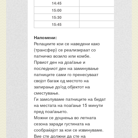
14:45
13:45
15:00
14:00
15:30
14:30
15:45
14:45
Напомени:
Релациите кои се наведени како
(трансфер) се реализираат со
патничко возило или комбе.
Првиот ден на доаѓање и
последниот ден на заминување
патниците сами го пренесуваат
својот багаж од местото на
запирање до/од објектот на
сместување.
Ги замолуваме патниците на бидат
на местата на поаѓање 15 минути
пред поаѓањето.
Можни се доцнења во летната
сезона заради густината на
сообраќајот за кои се извинуваме.
Вие сте должни да сте на