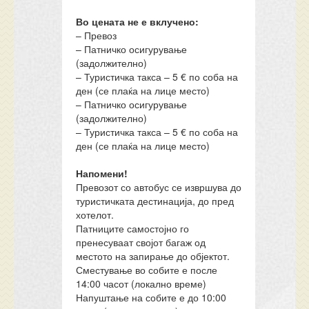
Во цената не е вклучено:
– Превоз
– Патничко осигурување
(задолжително)
– Туристичка такса – 5 € по соба на
ден (се плаќа на лице место)
– Патничко осигурување
(задолжително)
– Туристичка такса – 5 € по соба на
ден (се плаќа на лице место)
Напомени!
Превозот со автобус се извршува до
туристичката дестинација, до пред
хотелот.
Патниците самостојно го
пренесуваат својот багаж од
местото на запирање до објектот.
Сместување во собите е после
14:00 часот (локално време)
Напуштање на собите е до 10:00