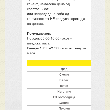
клиент, намалена цена од
сопственикот
или непродадена соба од
контингентот) НЕ следува корекција
на цената.
Полупансион:
Појадок 08:00-10:00 часот –
шведска маса
Вечера 19:00-21:00 часот – шведска
маса
Авто
град
Скопје
Велес
Штип
Неготино
ГП Богородица
Битола
Прилеп