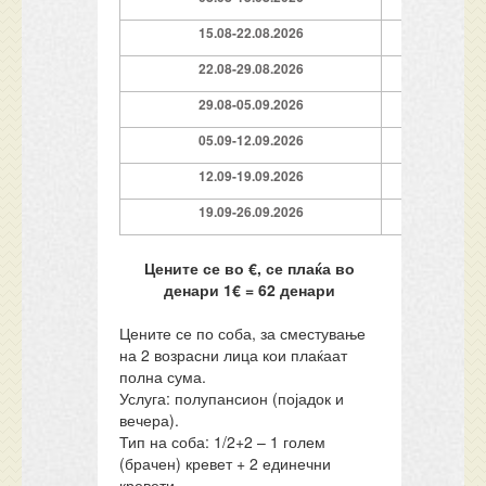
15.08-22.08.2026
7 п
22.08-29.08.2026
7 п
29.08-05.09.2026
7 п
05.09-12.09.2026
7 п
12.09-19.09.2026
7 п
19.09-26.09.2026
7 п
Цените се во €, се плаќа во
денари 1€ = 62 денари
Цените се по соба, за сместување
на 2 возрасни лица кои плаќаат
полна сума.
Услуга: полупансион (појадок и
вечера).
Тип на соба: 1/2+2 – 1 голем
(брачен) кревет + 2 единечни
кревети.