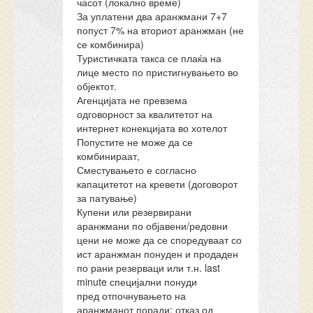
часот (локално време)
За уплатени два аранжмани 7+7
попуст 7% на вториот аранжман (не
се комбинира)
Туристичката такса се плаќа на
лице место по пристигнувањето во
објектот.
Агенцијата не превзема
одговорност за квалитетот на
интернет конекцијата во хотелот
Попустите не може да се
комбинираат,
Сместувањето е согласно
капацитетот на кревети (договорот
за патување)
Купени или резервирани
аранжмани по објавени/редовни
цени не може да се споредуваат со
ист аранжман понуден и продаден
по рани резерваци или т.н. last
minute специјални понуди
пред отпочнувањето на
аранжманот поради: отказ од