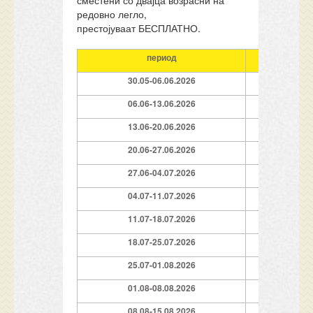
сместени со двајца возрасни на
редовно легло,
престојуваат БЕСПЛАТНО.
период
30.05-06.06.2026
7 п
06.06-13.06.2026
7 п
13.06-20.06.2026
7 п
20.06-27.06.2026
7 п
27.06-04.07.2026
7 п
04.07-11.07.2026
7 п
11.07-18.07.2026
7 п
18.07-25.07.2026
7 п
25.07-01.08.2026
7 п
01.08-08.08.2026
7 п
08.08-15.08.2026
7 п