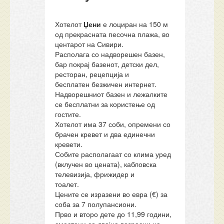
Хотелот
Џени
е лоциран на 150 м
од прекрасната песочна плажа, во
центарот на Сивири.
Располага со надворешен базен,
бар покрај базенот, детски дел,
ресторан, рецепција и
бесплатен безжичен интернет.
Надворешниот базен и лежалките
се бесплатни за користење од
гостите.
Хотелот има 37 соби, опремени со
брачен кревет и два единечни
кревети.
Собите располагаат со клима уред
(вклучен во цената), кабловска
телевизија, фрижидер и
тоалет.
Цените се изразени во евра (€) за
соба за 7 полупансиони.
Прво и второ дете до 11,99 години,