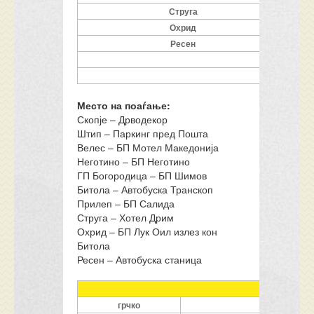
Струга
Охрид
Ресен
Цени во € с
Дете до 2 го
Место на поаѓање:
Скопје – Дрводекор
Штип – Паркинг пред Пошта
Велес – БП Мотел Македонија
Неготино – БП Неготино
ГП Богородица – БП Шимов
Битола – Автобуска Транскоп
Прилеп – БП Салида
Струга – Хотел Дрим
Охрид – БП Лук Оил излез кон
Битола
Ресен – Автобуска станица
Вре
грчко
македонск