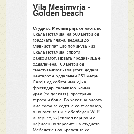
Vila Mesimvria -
Golden beach
Студиос Месимврија
се наоѓа во
Скала Потамија, на 500 метри од
градската плажа, веднаш до
главниот пат што поминува низ
Скала Потамија, спроти
банкоматот. Првата продавница е
оддалечена 100 метри од
сместувачкиот капацитет, додека
центарот е оддалечен 350 метри.
Секоја од собите има кујна,
фрижидер, телевизор, клима
уред (со доплата), пространа
тераса и бања. Во холот на вилата
има софа за седење со телевизор,
а на гостите им е обезбеден Wi-Fi
интернет, чиј сигнал варира и е
најсилен на терасите на студиото.
Мебелот е нов, креветите се