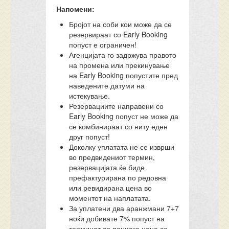
Напомени:
Бројот на соби кои може да се
резервираат со Early Booking
попуст е ограничен!
Агенцијата го задржува правото
на промена или прекинување
на Early Booking попустите пред
наведените датуми на
истекување.
Резервациите направени со
Early Booking попуст не може да
се комбинираат со ниту еден
друг попуст!
Доколку уплатата не се изврши
во предвидениот термин,
резервацијата ќе биде
префактурирана по редовна
или ревидирана цена во
моментот на наплатата.
За уплатени два аранжмани 7+7
ноќи добивате 7% попуст на
терминот со пониска цена со