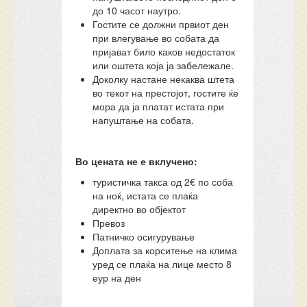
до 10 часот наутро.
Гостите се должни првиот ден
при влегување во собата да
пријават било каков недостаток
или оштета која ја забележале.
Доколку настане некаква штета
во текот на престојот, гостите ќе
мора да ја платат истата при
напуштање на собата.
Во цената не е вклучено:
туристичка такса од 2€ по соба
на ноќ, истата се плаќа
директно во објектот
Превоз
Патничко осигурување
Доплата за корситење на клима
уред се плаќа на лице место 8
еур на ден