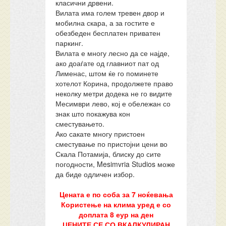
класични дрвени.
Вилата има голем тревен двор и
мобилна скара, а за гостите е
обезбеден бесплатен приватен
паркинг.
Вилата е многу лесно да се најде,
ако доаѓате од главниот пат од
Лименас, штом ќе го поминете
хотелот Корина, продолжете право
неколку метри додека не го видите
Месимври лево, кој е обележан со
знак што покажува кон
сместувањето.
Ако сакате многу пристоен
сместување по пристојни цени во
Скала Потамија, блиску до сите
погодности, Mesimvria Studios може
да биде одличен избор.
Цената е по соба за 7 ноќевања
Користење на клима уред е со
доплата 8 еур на ден
ЦЕНИТЕ СЕ СО ВКАЛКУЛИРАН