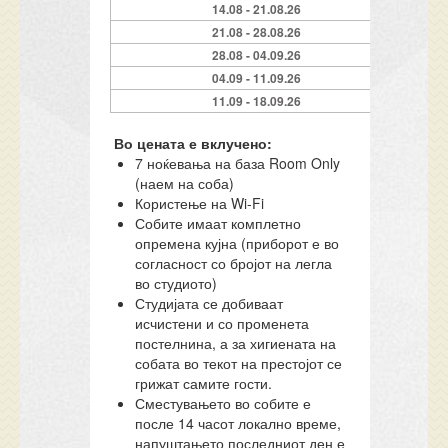
14.08 - 21.08.26
21.08 - 28.08.26
28.08 - 04.09.26
04.09 - 11.09.26
11.09 - 18.09.26
Во цената е вклучено:
7 ноќевања на база Room Only
(наем на соба)
Користење на Wi-Fi
Собите имаат комплетно
опремена кујна (приборот е во
согласност со бројот на легла
во студиото)
Студијата се добиваат
исчистени и со променета
постелнина, а за хигиената на
собата во текот на престојот се
грижат самите гости.
Сместувањето во собите е
после 14 часот локално време,
напуштањето последниот ден е