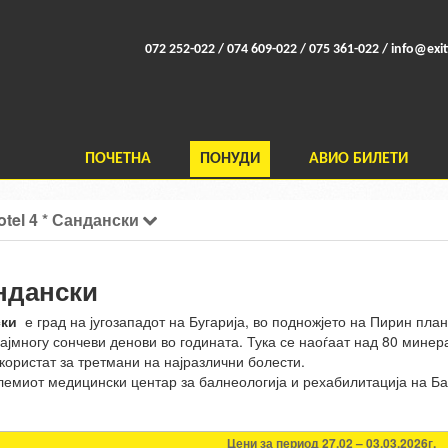
072 252-022 / 074 609-022 / 075 361-022 /
info@exit
ПОЧЕТНА
ПОНУДИ
АВИО БИЛЕТИ
hotel 4 * Сандански
андански
ки
е град на југозападот на Бугарија, во подножјето на Пирин пла
најмногу сончеви денови во годината. Тука се наоѓаат над 80 мин
користат за третмани на најразлични болести.
лемиот медицински центар за балнеологија и рехабилитација на Бал
Цени за период 27.02 – 03.03.2026г.