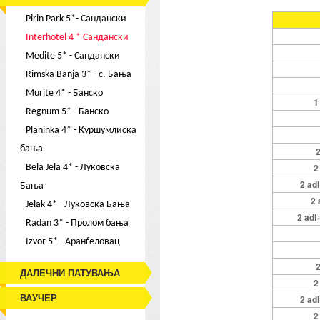
Pirin Park 5*- Сандански
Interhotel 4 * Сандански
Medite 5* - Сандански
Rimska Banja 3* - с. Бања
Murite 4* - Банско
1
Regnum 5* - Банско
Planinka 4* - Куршумлиска
бања
2
2
Bela Jela 4* - Луковска
2 adl
Бања
2 
Jelak 4* - Луковска Бања
2 adl
Radan 3* - Пролом бања
Izvor 5* - Аранѓеловац
2
ДАЛЕЧНИ ПАТУВАЊА
2
ВАУЧЕР
2 adl
2