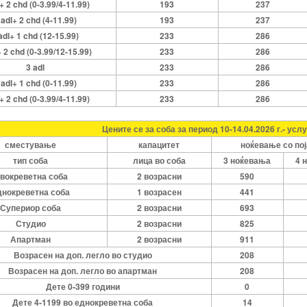
+ 2 chd (0-3.99/4-11.99)
193
237
 adl+ 2 chd (4-11.99)
193
237
adl+ 1 chd (12-15.99)
233
286
+ 2 chd (0-3.99/12-15.99)
233
286
3 adl
233
286
 adl+ 1 chd (0-11.99)
233
286
+ 2 chd (0-3.99/4-11.99)
233
286
Цените се за соба за период 10-14.04.2026 г.- усл
сместување
капацитет
ноќевање со по
тип соба
лица во соба
3 ноќевања
4 
вокреветна соба
2 возрасни
590
днокреветна соба
1 возрасен
441
Супериор соба
2 возрасни
693
Студио
2 возрасни
825
Апартман
2 возрасни
911
Возрасен на доп. легло во студио
208
Возрасен на доп. легло во апартман
208
Дете 0-399 години
0
Дете 4-1199 во еднокреветна соба
14