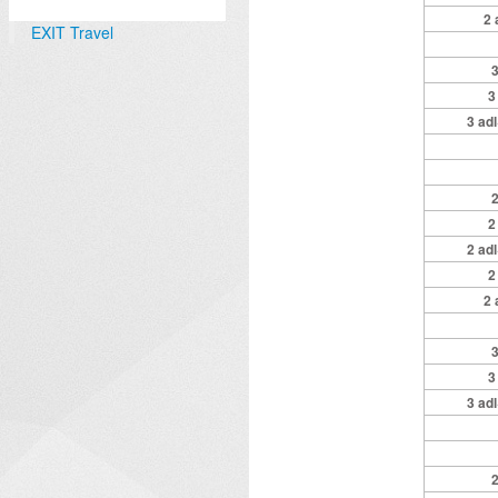
2 
EXIT Travel
3
3
3 adl
2
2
2 adl
2
2 
3
3
3 adl
2