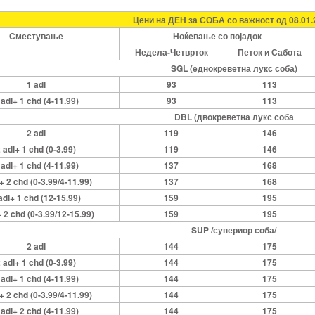
Цени на ДЕН за СОБА со важност од 08.01
Сместување
Ноќевање со појадок
Недела-Четврток
Петок и Сабота
SGL (еднокреветна лукс соба)
1 adl
93
113
 adl+ 1 chd (4-11.99)
93
113
DBL (двокреветна лукс соба
2 adl
119
146
 adl+ 1 chd (0-3.99)
119
146
 adl+ 1 chd (4-11.99)
137
168
+ 2 chd (0-3.99/4-11.99)
137
168
adl+ 1 chd (12-15.99)
159
195
+ 2 chd (0-3.99/12-15.99)
159
195
SUP /супериор соба/
2 adl
144
175
 adl+ 1 chd (0-3.99)
144
175
 adl+ 1 chd (4-11.99)
144
175
+ 2 chd (0-3.99/4-11.99)
144
175
 adl+ 2 chd (4-11.99)
144
175