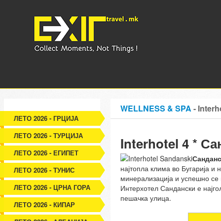
WELLNESS & SPA
- Inter
ЛЕТО 2026 - ГРЦИЈА
ЛЕТО 2026 - ТУРЦИЈА
Interhotel 4 * С
ЛЕТО 2026 - ЕГИПЕТ
Санданс
најтопла клима во Бугарија и 
ЛЕТО 2026 - ТУНИС
минерализација и успешно се 
ЛЕТО 2026 - ЦРНА ГОРА
Интерхотел Сандански е најго
пешачка улица.
ЛЕТО 2026 - КИПАР