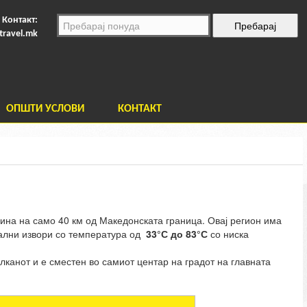
Контакт:
travel.mk
ОПШТИ УСЛОВИ
КОНТАКТ
нина на само 40 км од Македонската граница. Овај регион има
ерални извори со температура од
33°С до 83°С
со ниска
канот и е сместен во самиот центар на градот на главната