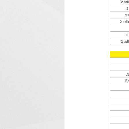
2 adl
2
2 
2 adl
3
3 adl
Д
Е