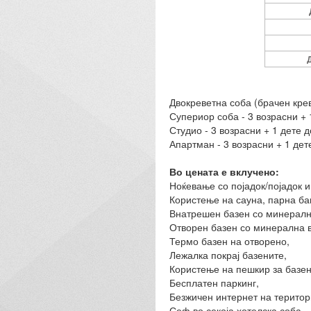
Д
Двокреветна соба (брачен креве
Супериор соба - 3 возрасни + 1
Студио - 3 возрасни + 1 дете до
Апартман - 3 возрасни + 1 дете
Во цената е вклучено:
Ноќевање со појадок/појадок и
Користење на сауна, парна ба
Внатрешен базен со минералн
Отворен базен со минерална 
Термо базен на отворено,
Лежалка покрај базените,
Користење на пешкир за базе
Бесплатен паркинг,
Безжичен интернет на територи
Сеф во секоја хотелска соба