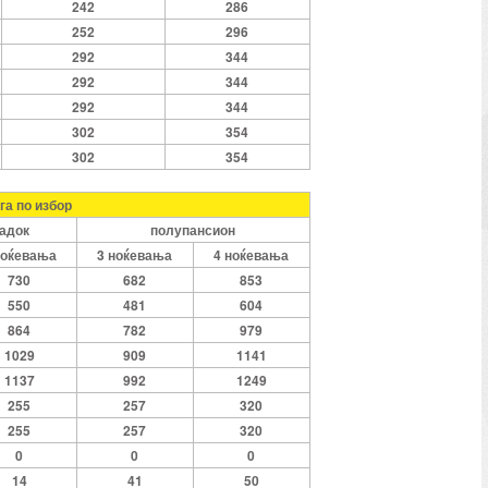
242
286
252
296
292
344
292
344
292
344
302
354
302
354
уга по избор
јадок
полупансион
ноќевања
3 ноќевања
4 ноќевања
730
682
853
550
481
604
864
782
979
1029
909
1141
1137
992
1249
255
257
320
255
257
320
0
0
0
14
41
50