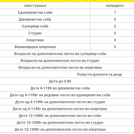
сместување
капацитет
Еднокреветна соба
1
Двокреветна соба
2
Супериор соба
2
Студио
2
Апартман
2
Фамилијарен апартман
3
Возрасен на дополнително легло во супериор соба
Возрасен на дополнително легло во студио
Возрасен на дополнително легло во апартман
Попусти доплати за деца
Дете до 3.99
Дете 4-1199 во двокреветна соба
Дете од 4-1199г на редовно легло во еднокреветна соба
Дете од 4-1199г на дополнително легло во студио
Дете од 4-1199г на дополнително легло во апартман
Дете 12-1599г на дополнително легло во соба
Дете 12-1599г на дополнително легло во студио
Дете 12-1599г на дополнително легло во апартман