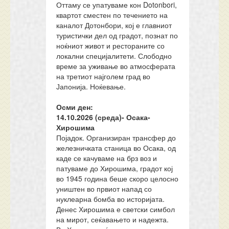
Оттаму се упатуваме кон Dotonbori,
квартот сместен по течението на
каналот Дотонбори, кој е главниот
туристички дел од градот, познат по
ноќниот живот и рестораните со
локални специјалитети. Слободно
време за уживање во атмосферата
на третиот најголем град во
Јапонија. Ноќевање.
Осми ден:
14.10.202
6
(среда)-
Осака-
Хирошима
Појадок. Организиран трансфер до
железничката станица во Осака, од
каде се качуваме на брз воз и
патуваме до Хирошима, градот кој
во 1945 година беше скоро целосно
уништен во првиот напад со
нуклеарна бомба во историјата.
Денес Хирошима е светски симбол
на мирот, сеќавањето и надежта.