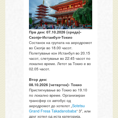
Прв ден: 0
7
.10.
20
26
(
среда
)
-
Скопје-Истанбул-Токио
Состанок на групата на аеродромот
во Скопје во 18.00 часот.
Полетување кон Истанбул во 20.15
часот, слетување во 22:45 часот по
локално време. Летот за Токио е во
02.05 часот.
Втор ден:
0
8
.10.
20
26
(
четврток
)
-
Токио
Пристигнување во Токио во 19.10
по локално време. Организиран
трансфер со автобус од
аеродромот до хотелот „
Sotetsu
Grand Fresa Takadanobaba
“ 3*, или
друг хотел од иста категорија.