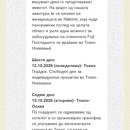
веруваат дека го продолжуваат
животот. На крајот од нашата
авантура ќе се качиме на
жичарницата во Hakone, која нуди
панорамски поглед на целата
област и уште една можност за
набљудување на планината Fuji.
Попладнето се враќаме во Токио.
Ноќевањe.
Шести ден:
12.10.202
6
(понеделник)-
Токио
Појадок. Слободен ден за
индивидуални прошетки во Токио.
Ноќевање.
Седми ден:
13.10.202
6
(вторник)-
Токио-
Осака
По појадокот се одјавуваме од
хотелот и со организиран трансфер
се упатуваме до железничката
станица во Токио, од каде се