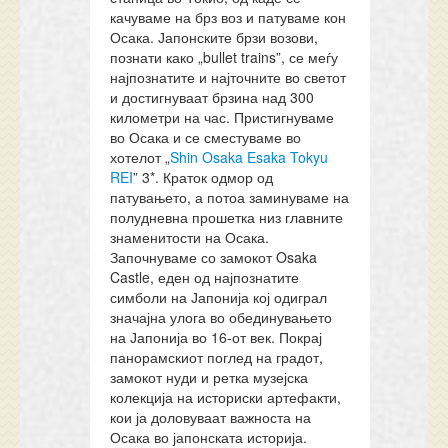
качуваме на брз воз и патуваме кон
Осака. Јапонските брзи возови,
познати како „bullet trains”, се меѓу
најпознатите и најточните во светот
и достигнуваат брзина над 300
километри на час. Пристигнуваме
во Осака и се сместуваме во
хотелот „
Shin Osaka Esaka Tokyu
REI
” 3*. Краток одмор од
патувањето, а потоа заминуваме на
полудневна прошетка низ главните
знаменитости на Осака.
Започнуваме со замокот Osaka
Castle, еден од најпознатите
симболи на Јапонија кој одиграл
значајна улога во обединувањето
на Јапонија во 16-от век. Покрај
панорамскиот поглед на градот,
замокот нуди и ретка музејска
колекција на историски артефакти,
кои ја доловуваат важноста на
Осака во јапонската историја.