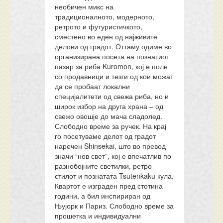
необичен микс на
традиционалното, модерното,
ретрото и футуристичкото,
сместено во еден од најживите
делови од градот. Оттаму одиме во
организирана посета на познатиот
пазар за риба Kuromon, кој е полн
со продавници и тезги од кои можат
да се пробаат локални
специјалитети од свежа риба, но и
широк избор на друга храна – од
свежо овошје до мача сладолед.
Слободно време за ручек. На крај
го посетуваме делот од градот
наречен Shinsekai, што во превод
значи “нов свет”, кој е впечатлив по
разнобојните светилки, ретро
стилот и познатата Tsutenkaku кула.
Квартот е изграден пред стотина
години, а бил инспириран од
Њујорк и Париз. Слободно време за
прошетка и индивидуални