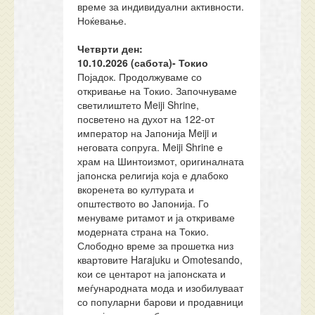
време за индивидуални активности.
Ноќевање.
Четврти ден:
10
.
10
.20
26
(
сабота)-
Токио
Појадок. Продолжуваме со
откривање на Токио. Започнуваме
светилиштето Meiji Shrine,
посветено на духот на 122-от
император на Јапонија Meiji и
неговата сопруга. Meiji Shrine е
храм на Шинтоизмот, оригиналната
јапонска религија која е длабоко
вкоренета во културата и
општеството во Јапонија. Го
менуваме ритамот и ја откриваме
модерната страна на Токио.
Слободно време за прошетка низ
квартовите Harajuku и Omotesando,
кои се центарот на јапонската и
меѓународната мода и изобилуваат
со популарни барови и продавници