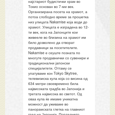
најстариот будистички храм во
Токио основан во 7-ми век.
Организирана посета на храмот, а
потоа слободно време за прошетка
низ улицата Nakamise која води до
храмот. Улицата е изградена во 12-
ти век, кога на Јапонците кои
живееле во близина на храмот им
било дозволено да отворат
продавници за посетителите.
Nakamise е сеуште позната по
многуте продавнички со сувенири и
традиционални јапонски
специјалитети. Оттаму се
упатуваме кон Tokyo Skytree,
телевизиска кула која со висина од
634 метри своевремено била
највисоката градба во Јапонија и
третата највисока во светот. Од
оваа кула ќе имаме уникатна
можност да уживаме во
панорамската глетка на главниот
град на Јапонија. Попладнето