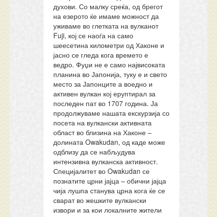
духови. Со малку среќа, од брегот
на езерото ќе имаме можност да
уживаме во глетката на вулканот
Fuji, кој се наоѓа на само
шеесетина километри од Хаконе и
јасно се гледа кога времето е
ведро. Фуџи не е само највисоката
планина во Јапонија, туку е и свето
место за Јапонците а воедно и
активен вулкан кој еруптирал за
последен пат во 1707 година. Ја
продолжуваме нашата екскурзија со
посета на вулкански активната
област во близина на Хаконе –
долината Owakudan, од каде може
одблизу да се набљудува
интензивна вулканска активност.
Специјалитет во Owakudan се
познатите црни јајца – обични јајца
чија лушпа станува црна кога ќе се
сварат во жешките вулкански
извори и за кои локалните жители