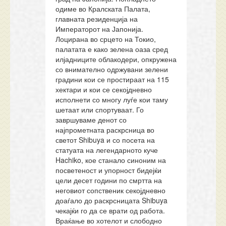
одиме во Кралската Палата,
главната резиденција на
Императорот на Јапонија.
Лоцирана во срцето на Токио,
палатата е како зелена оаза сред
илјадниците облакодери, опкружена
со внимателно одржувани зелени
градини кои се простираат на 115
хектари и кои се секојдневно
исполнети со многу луѓе кои таму
шетаат или спортуваат. Го
завршуваме денот со
најпрометната раскрсница во
светот Shibuya и со посета на
статуата на легендарното куче
Hachiko, кое станало синоним на
посветеност и упорност бидејќи
цели десет години по смртта на
неговиот сопственик секојдневно
доаѓало до раскрсницата Shibuya
чекајќи го да се врати од работа.
Враќање во хотелот и слободно