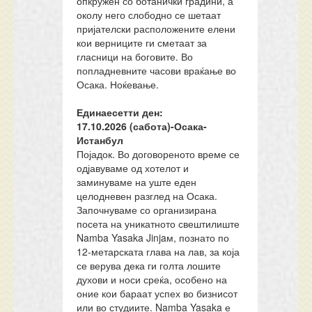
опкружен со ботанички градини, а
околу него слободно се шетаат
пријателски расположените елени
кои верниците ги сметаат за
гласници на боговите. Во
попладневните часови враќање во
Осака. Ноќевање.
Единаесетти ден:
17.10.202
6
(сабота)-
Осака-
Истанбул
Појадок. Во договореното време се
одјавуваме од хотелот и
заминуваме на уште еден
целодневен разглед на Осака.
Започнуваме со организирана
посета на уникатното свештилиште
Namba Yasaka Jinjaм, познато по
12-метарската глава на лав, за која
се верува дека ги голта лошите
духови и носи среќа, особено на
оние кои бараат успех во бизнисот
или во студиите. Namba Yasaka е