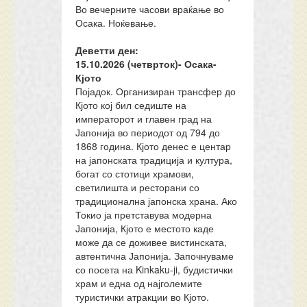
Во вечерните часови враќање во
Осака. Ноќевање.
Деветти ден:
15.10.202
6
(четврток)-
Осака-
Кјото
Појадок. Организиран трансфер до
Кјото кој бил седиште на
императорот и главен град на
Јапонија во периодот од 794 до
1868 година. Кјото денес е центар
на јапонската традиција и култура,
богат со стотици храмови,
светилишта и ресторани со
традиционална јапонска храна. Ако
Токио ја претставува модерна
Јапонија, Кјото е местото каде
може да се доживее вистинската,
автентична Јапонија. Започнуваме
со посета на Kinkaku-ji, будистички
храм и една од најголемите
туристички атракции во Кјото.