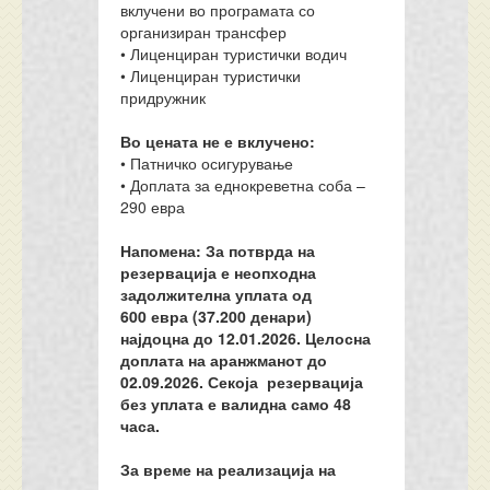
вклучени во програмата со
организиран трансфер
• Лиценциран туристички водич
• Лиценциран туристички
придружник
Во цената не е вклучено:
• Патничко осигурување
• Доплата за еднокреветна соба –
290 евра
Напомена: За потврда на
резервација е неопходна
задолжителна уплата од
6
00
евра (
3
7
.
2
00
денари)
најдоцна до 12.01
.202
6. Целосна
доплата на аранжманот до
02
.0
9
.2026
. Секоја резервација
без уплата е валидна само 48
часа.
За време на реализација на