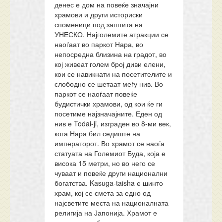
денес е дом на повеќе значајни
храмови и други историски
споменици под заштита на
УНЕСКО. Најголемите атракции се
наоѓаат во паркот Нара, во
непосредна близина на градот, во
кој живеат голем број диви елени,
кои се навикнати на посетителите и
слободно се шетаат меѓу нив. Во
паркот се наоѓаат повеќе
будистички храмови, од кои ќе ги
посетиме најзначајните. Еден од
нив е Todai-ji, изграден во 8-ми век,
кога Нара бил седиште на
императорот. Во храмот се наоѓа
статуата на Големиот Буда, која е
висока 15 метри, но во него се
чуваат и повеќе други национални
богатства. Kasuga-taisha е шинто
храм, кој се смета за едно од
најсветите места на националната
религија на Јапонија. Храмот е