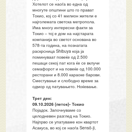
Хотелот се наоѓа во една од
многуте општини што го прават
Токио, кој со 41 милион жители е
најголемата светска метропола.
Има многу интересни факти за
Токио – тој е дом на најстарата
компанија во светот основана во
578-та година, на познатата
раскрсница Shibuya која ја
поминуваат повеќе од 2.500
пешаци секој пат кога ќе се вклучи
семафорот и на повеќе од 100.000
ресторани и 8.000 караоке барови.
Сместување и слободно време за
одмор од патувањето. Ноќевање.
Трет ден:
09
.
10
.20
26
(
петок
)-
Токио
Појадок. Започнуваме со
целодневен разглед на Токио.
Најпрво се упатуваме кон квартот
Асакуса, во кој се наоѓа Sensō-ji,