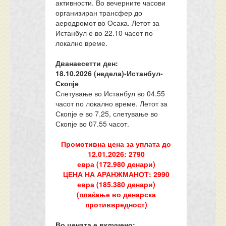
активности. Во вечерните часови
организиран трансфер до
аеродромот во Осака. Летот за
Истанбул е во 22.10 часот по
локално време.
Дванаесетти ден:
18.10.202
6
(недела)-
Истанбул-
Скопје
Слетување во Истанбул во 04.55
часот по локално време. Летот за
Скопје е во 7.25, слетување во
Скопје во 07.55 часот.
Промотивна цена за уплата до
12.01.2026:
279
0
евра
(
17
2.9
80
денари)
ЦЕНА НА АРАНЖМАНОТ
:
299
0
евра (
185
.
38
0 денари)
(плаќање во денарска
противвредност)
Во цената е вклучено: