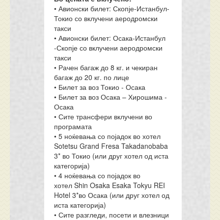
• Авионски билет: Скопје-Истанбул-
Токио со вклучени аеродромски
такси
• Авионски билет: Осака-Истанбул
-Скопје со вклучени аеродромски
такси
• Рачен багаж до 8 кг. и чекиран
багаж до 20 кг. по лице
• Билет за воз Токио - Осака
• Билет за воз Осака – Хирошима -
Осака
• Сите трансфери вклучени во
програмата
• 5 ноќевања со појадок во хотел
Sotetsu Grand Fresa Takadanobaba
3* во Токио (или друг хотел од иста
категорија)
• 4 ноќевања со појадок во
хотел Shin Osaka Esaka Tokyu REI
Hotel 3*во Осака (или друг хотел од
иста категорија)
• Сите разгледи, посети и влезници