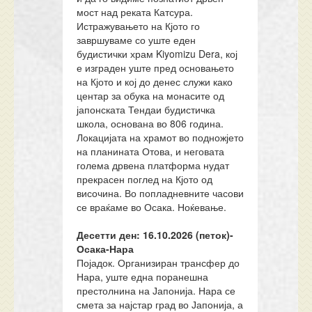
мост над реката Катсура.
Истражувањето на Кјото го
завршуваме со уште еден
будистички храм Kiyomizu Dera, кој
е изграден уште пред основањето
на Кјото и кој до денес служи како
центар за обука на монасите од
јапонската Тендаи будистичка
школа, основана во 806 година.
Локацијата на храмот во подножјето
на планината Отова, и неговата
голема дрвена платформа нудат
прекрасен поглед на Кјото од
височина. Во попладневните часови
се враќаме во Осака. Ноќевање.
Десетти ден: 16.10.2026
(петок)-
Осака-Нара
Појадок. Организиран трансфер до
Нара, уште една поранешна
престолнина на Јапонија. Нара се
смета за најстар град во Јапонија, а