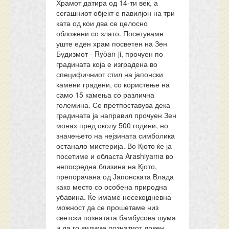
Храмот датира од 14-ти век, а
сегашниот објект е павилјон на три
ката од кои два се целосно
обложени со злато. Посетуваме
уште еден храм посветен на Зен
Будизмот - Ryōan-ji, прочуен по
градината која е изградена во
специфичниот стил на јапонски
камени градени, со користење на
само 15 камења со различна
големина. Се претпоставува дека
градината ја направил прочуен Зен
монах пред околу 500 години, но
значењето на нејзината симболика
останало мистерија. Во Кјото ќе ја
посетиме и областа Arashiyama во
непосредна близина на Кјото,
препорачана од Јапонската Влада
како место со особена природна
убавина. Ќе имаме несекојдневна
можност да се прошетаме низ
светски познатата бамбусова шума
и да го видиме познатиот дрвен