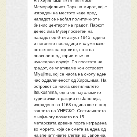
Во Хирошима ќе го посетиме
Меморијалниот Парк на мирот, кој е
изграден на местото каде пред
нападот се наоѓал политичкиот и
бизнис центарот на градот. Паркот
денес има Музеј посветен на
нападот од 6-ти август 1945 година
и неговите последици и служи како
потсетник на жртвите, но и на
опасноста од користење на
нуклеарно оружје. По посетата на
градот, се упатуваме кон островот
Miyajima, кој се наоѓа на околу еден
час оддалеченост од Хирошима. На
островот се наоѓа светилиштето
Itsukushima, една од најголемите
туристички атракции во Јапонија,
изградено во 1168 година кое е под
заштита на УНЕСКО. Светилиштето
е најмногу познато по 15
метарската дрвена порта изградена
во морето, која се смета за една од
највпечатливите глетки во Јапонија.