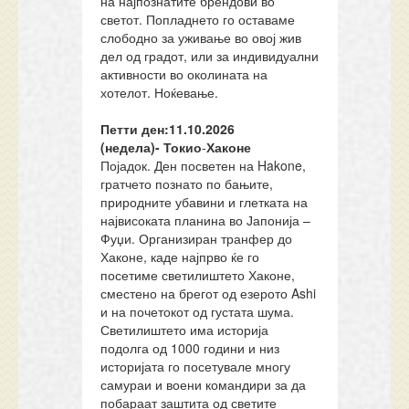
на најпознатите брендови во
светот. Попладнето го оставаме
слободно за уживање во овој жив
дел од градот, или за индивидуални
активности во околината на
хотелот. Ноќевање.
Петти ден:11.10.2026
(недела)-
Токио
-
Хаконе
Појадок. Ден посветен на Hakone,
гратчето познато по бањите,
природните убавини и глетката на
највисоката планина во Јапонија –
Фуџи. Организиран транфер до
Хаконе, каде најпрво ќе го
посетиме светилиштето Хаконе,
сместено на брегот од езерото Ashi
и на почетокот од густата шума.
Светилиштето има историја
подолга од 1000 години и низ
историјата го посетувале многу
самураи и воени командири за да
побараат заштита од светите