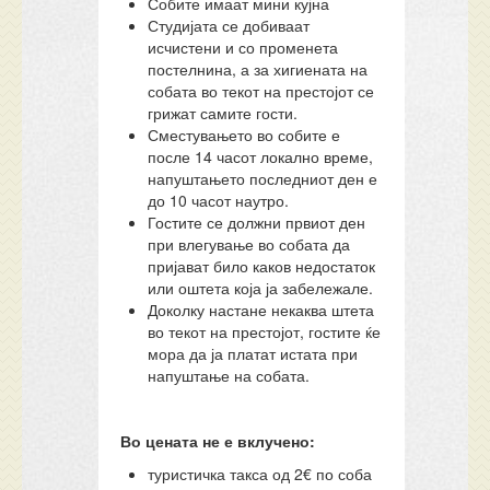
Собите имаат мини кујна
Студијата се добиваат
исчистени и со променета
постелнина, а за хигиената на
собата во текот на престојот се
грижат самите гости.
Сместувањето во собите е
после 14 часот локално време,
напуштањето последниот ден е
до 10 часот наутро.
Гостите се должни првиот ден
при влегување во собата да
пријават било каков недостаток
или оштета која ја забележале.
Доколку настане некаква штета
во текот на престојот, гостите ќе
мора да ја платат истата при
напуштање на собата.
Во цената не е вклучено:
туристичка такса од 2€ по соба