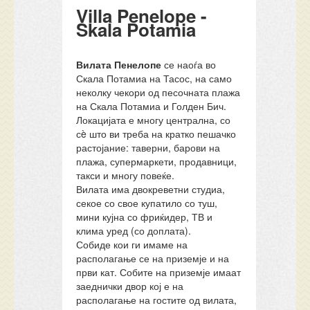
Villa Penelope -
Skala Potamia
Вилата Пенелопе
се наоѓа во
Скала Потамиа на Тасос, на само
неколку чекори од песочната плажа
на Скала Потамиа и Голден Бич.
Локацијата е многу централна, со
сè што ви треба на кратко пешачко
растојание: таверни, барови на
плажа, супермаркети, продавници,
такси и многу повеќе.
Вилата има двокреветни студиа,
секое со свое купатило со туш,
мини кујна со фриќидер, ТВ и
клима уред (со доплата).
Собиде кои ги имаме на
располагање се на приземје и на
први кат. Собите на приземје имаат
заеднички двор кој е на
располагање на гостите од вилата,