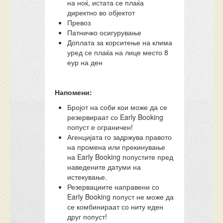
на ноќ, истата се плаќа
директно во објектот
Превоз
Патничко осигурување
Доплата за корситење на клима
уред се плаќа на лице место 8
еур на ден
Напомени:
Бројот на соби кои може да се
резервираат со Early Booking
попуст е ограничен!
Агенцијата го задржува правото
на промена или прекинување
на Early Booking попустите пред
наведените датуми на
истекување.
Резервациите направени со
Early Booking попуст не може да
се комбинираат со ниту еден
друг попуст!