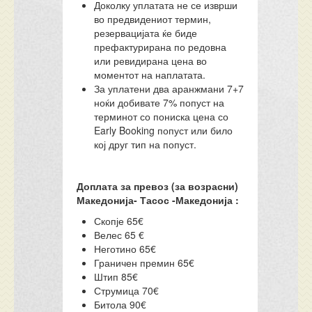
Доколку уплатата не се изврши
во предвидениот термин,
резервацијата ќе биде
префактурирана по редовна
или ревидирана цена во
моментот на наплатата.
За уплатени два аранжмани 7+7
ноќи добивате 7% попуст на
терминот со пониска цена со
Early Booking попуст или било
кој друг тип на попуст.
Доплата за превоз (за возрасни)
Македонија- Тасос -Македонија :
Скопје 65€
Велес 65 €
Неготино 65€
Граничен премин 65€
Штип 85€
Струмица 70€
Битола 90€