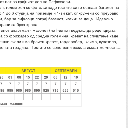
т пат во крајниот дел на Пефкохори.
ан, голем хол со фотељи каде гостите си го остваат багажот на
 4 до 6 студија на приземје и 1-ви кат, опкружени со преубаво
, бар за пијалоци покрај базенот, игачки за деца.. Идеално
орани за брза храна.
ипот апартман - мазонет (на I-ви кат веднаш до рецепцијата
јна со фрижидер од средна големина, кревет на спуштање каде
решни скали има брачен кревет, гардеробер, клима, купатило,
дената градина.. Гостите со сопствени возила имаат можност за
АВГУСТ
СЕПТЕМВРИ
25
01
08
15
22
29
05
12
19
7
7
7
7
7
7
7
7
7
985
985
985
985
895
825
715
625
515
тман - мазонет