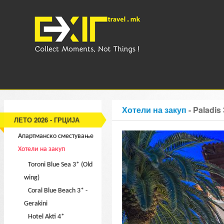
Хотели на закуп
- Paladis 
ЛЕТО 2026 - ГРЦИЈА
Апартманско сместување
Хотели на закуп
Toroni Blue Sea 3* (Old
wing)
Coral Blue Beach 3* -
Gerakini
Hotel Akti 4*