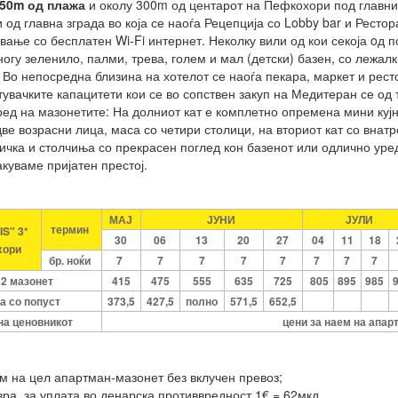
50m од плажа
и околу 300m од центарот на Пефкохори под главнио
 од главна зграда во која се наоѓа Рецепција со Lobby bar и Рестор
ање со бесплатен Wi-Fi интернет. Неколку вили од кои секоја oд по
огу зеленило, палми, трева, голем и мал (детски) базен, со лежалки
 Во непосредна близина на хотелот се наоѓа пекара, маркет и рест
вачките капацитети кои се во сопствен закуп на Медитеран се од т
оред на мазонетите: На долниот кат е комплетно опремена мини ку
ве возрасни лица, маса со четири столици, на вториот кат со внат
ичка и столчиња со прекрасен поглед кон базенот или одлично уре
акуваме пријатен престој.
МАЈ
ЈУНИ
ЈУЛИ
термин
IS" 3*
30
06
13
20
27
04
11
18
хори
бр. ноќи
7
7
7
7
7
7
7
7
+2 мазонет
415
475
555
635
725
805
895
985
а со попуст
373,5
427,5
полно
571,5
652,5
на ценовникот
цени за наем на апар
м на цел апартман-мазонет без вклучен превоз;
вра, за уплата во денарска противвредност 1€ = 62мкд.