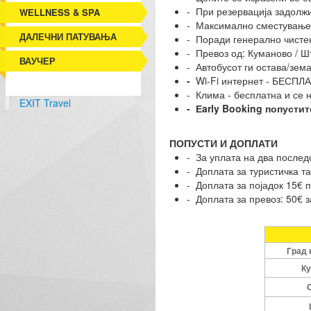
- При резервација задолж
WELLNESS & SPA
- Максимално сместува
ДАЛЕЧНИ ПАТУВАЊА
- Поради генерално чистењ
- Превоз од: Куманово / Шти
ВАУЧЕР
- Автобусот ги остава/зем
-
Wi-Fi интернет - БЕСПЛА
- Клима - бесплатна и се н
EXIT Travel
- Еarly Booking попустит
ПОПУСТИ И ДОПЛАТИ
- За уплата на два послед
- Доплата за туристичка т
- Доплата за појадок 15€ п
- Доплата за превоз: 50€ з
Град 
Ку
С