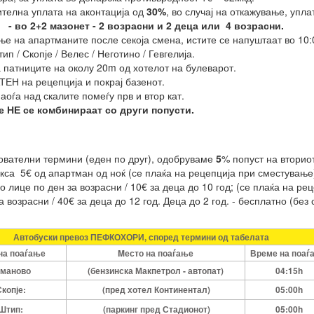
ителна уплата на аконтација од
30%
, во случај на откажување, упла
ње
- во 2+2 мазонет - 2 возрасни и 2 деца или 4 возрасни.
е на апартманите после секоја смена, истите се напуштаат во 10:0
п / Скопје / Велес / Неготино / Гевгелија.
а патниците на околу 20m од хотелот на булеварот.
ТЕН на рецепција и покрај базенот.
аоѓа над скалите помеѓу прв и втор кат.
е НЕ се комбинираат со други попусти.
ователни термини (еден по друг), одобруваме
5
% попуст на вторио
акса 5€ од апартман од ноќ (се плаќа на рецепција при сместување
о лице по ден за возрасни / 10€ за деца до 10 год; (се плаќа на р
а возрасни / 40€ за деца до 12 год. Деца до 2 год. - бесплатно (без
Автобуски превоз ПЕФКОХОРИ, според термини од табелата
на поаѓање
Mесто на поаѓање
Време на поаѓ
маново
(бензинска Макпетрол - автопат)
04:15h
копје:
(пред хотел Континентал)
05:00h
Штип:
(паркинг пред Стадионот)
05:00h