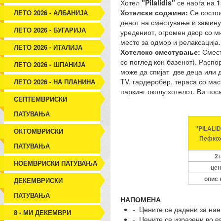
Хотел
"Pilalidis"
се наоѓа на
1
Хотелски соджини:
Се состои
ЛЕТО 2026 - АЛБАНИЈА
денот на сместување и заминув
ЛЕТО 2026 - БУГАРИЈА
уредениот, огромен двор со мн
место за одмор и релаксација.
ЛЕТО 2026 - ИТАЛИЈА
Хотелско сместување:
Сместу
со поглед кон базенот). Расп
ЛЕТО 2026 - ШПАНИЈА
може да спијат две деца или д
TV, гардеробер, тераса со мас
ЛЕТО 2026 - НА ПЛАНИНА
паркинг околу хотелот. Ви пос
СЕПТЕМВРИСКИ
ПАТУВАЊА
"PILALID
ОКТОМВРИСКИ
Пефко
ПАТУВАЊА
2
НОЕМВРИСКИ ПАТУВАЊА
цен
опис 
ДЕКЕМВРИСКИ
ПАТУВАЊА
НАПОМЕНА
- Цените се дадени за нае
8 - МИ ДЕКЕМВРИ
- Цените се изразени во е