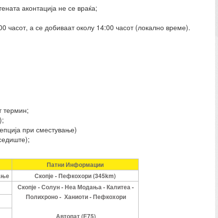
тената аконтација не се враќа;
0 часот, а се добиваат околу 14:00 часот (локално време).
т термин;
);
ецепција при сместување)
 седиште);
Патни Информации
ање
Скопје - Пефкохори (345km)
Скопје - Солун - Неа Модања - Калитеа -
Полихроно - Ханиоти - Пефкохори
Автопат (Е75)