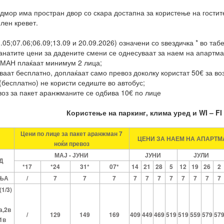
одмор има простран двор со скара достапна за користење на гостит
лен кревет.
.05;07.06;06.09;13.09 и 20.09.2026) означени со ѕвездичка * во таб
анатите цени за дадените смени се однесуваат за наем на апартман
ТМАН плаќаат минимум 2 лица;
уваат бесплатно, доплаќаат само превоз доколку користат 50€ за воз
а(бесплатно) не користи седиште во автобус;
воз за пакет аранжманите се одбива 10€ по лице
Користење на паркинг, клима уред и WI – FI
Цени по лице за пакет аранжман 7
ЦЕНИ ЗА НАЕМ НА АПАРТМА
ноќи превоз
МАЈ - ЈУНИ
ЈУНИ
ЈУЛИ
Д
*17
*24
31*
07*
14
21
28
5
12
19
26
2
ЊА
/
7
7
7
7
7
7
7
7
7
7
7
1/3)
а,2в
/
129
149
169
409
449
469
519
519
559
579
57
1в