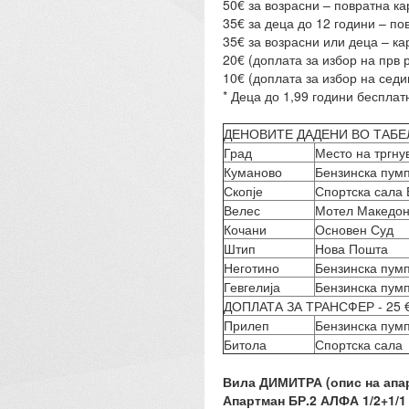
50€ за возрасни – повратна ка
35€ за деца до 12 години – по
35€ за возрасни или деца – ка
20€ (доплата за избор на прв 
10€ (доплата за избор на седи
* Деца до 1,99 години бесплат
ДЕНОВИТЕ ДАДЕНИ ВО ТАБЕ
Град
Место на тргну
Куманово
Бензинска пум
Скопје
Спортска сала 
Велес
Мотел Македон
Кочани
Основен Суд
Штип
Нова Пошта
Неготино
Бензинска пум
Гевгелија
Бензинска пум
ДОПЛАТА ЗА ТРАНСФЕР - 25 
Прилеп
Бензинска пум
Битола
Спортска сала
Вила ДИМИТРА (опис на апа
Апартман БР.2 АЛФА 1/2+1/1