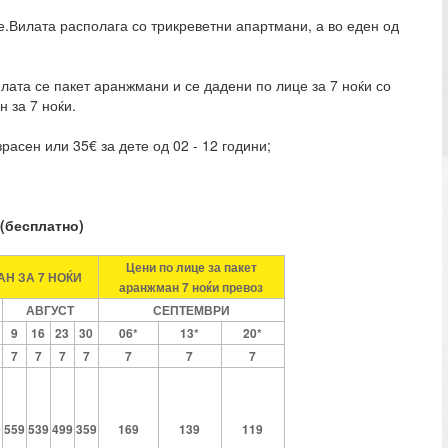
е.Вилата располага со трикреветни апартмани, а во еден од
елата се пакет аранжмани и се дадени по лице за 7 ноќи со
 за 7 ноќи.
расен или 35€ за дете од 02 - 12 години;
 (бесплатно)
Цени по лице за пакет
Н ЗА 7 НОЌИ
аранжман 7 ноќи превоз
АВГУСТ
СЕПТЕМВРИ
9
16
23
30
06*
13*
20*
7
7
7
7
7
7
7
9
559
539
499
359
169
139
119