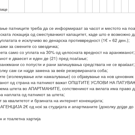
1
лице
ање патниците треба да се информираат за часот и местото на по
иската локација од сместувачкиот капацитет, каде што е возможно д
 уплатата е исклучиво во денарска противвредност (1€ = 62 ден.);
важи за смените со ѕвездичка;
смета само со уплата на 30% од целосната вредност на аранжманот;
нот е дваесет и еден де (21) пред поаѓање;
аранжмани со попусти и рани запишувања средствата не се враќаат;
олку сам си најде замена за веќе резервираната соба;
ните (зголемување или намалување) со објавување на нов ценовник 
нжманот од страна на патникот важат ОПШТИТЕ УСЛОВИ НА ПАТУВА
олема штета во АПАРТМАНИТЕ, сопственикот на вилата има право да
а наплата од патникот за штета;
 за квалитетот и брзината на интернет конекцијата;
о АГЕНЦИЈА 2€ од ноќ за студијата и апартманите (доколку дојде до 
н и тоалетна хартија