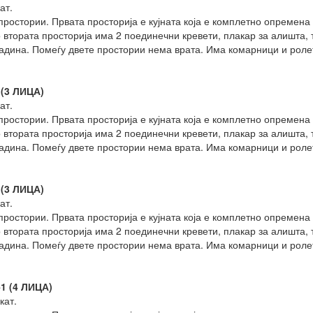
ат.
ростории. Првата просторија е кујната која е комплетно опремена 
 втората просторија има 2 поединечни кревети, плакар за алишта, т
градина. Помеѓу двете простории нема врата. Има комарници и рол
 (3 ЛИЦА)
ат.
ростории. Првата просторија е кујната која е комплетно опремена 
 втората просторија има 2 поединечни кревети, плакар за алишта, т
градина. Помеѓу двете простории нема врата. Има комарници и рол
 (3 ЛИЦА)
ат.
ростории. Првата просторија е кујната која е комплетно опремена 
 втората просторија има 2 поединечни кревети, плакар за алишта, т
градина. Помеѓу двете простории нема врата. Има комарници и рол
1 (4 ЛИЦА)
кат.