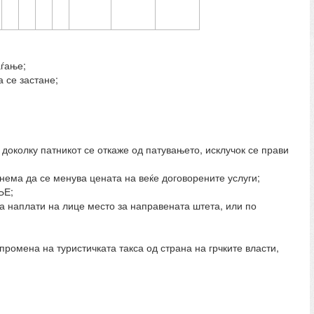
аѓање;
а се застане;
 доколку патникот се откаже од патувањето, исклучок се прави
нема да се менува цената на веќе договорените услуги;
ЊЕ;
 наплати на лице место за направената штета, или по
промена на туристичката такса од страна на грчките власти,