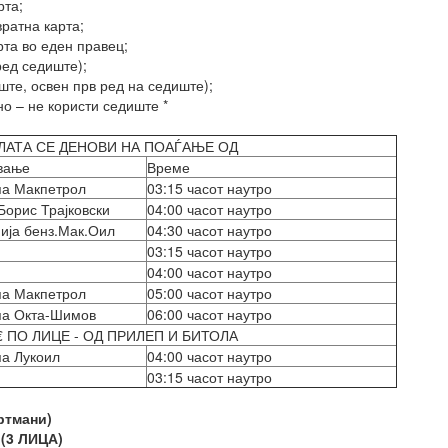
рта;
вратна карта;
рта во еден правец;
ред седиште);
ште, освен прв ред на седиште);
но – не користи седиште *
ЛАТА СЕ ДЕНОВИ НА ПОАЃАЊЕ ОД
вање
Време
па Макпетрол
03:15 часот наутро
Борис Трајковски
04:00 часот наутро
ија бенз.Мак.Оил
04:30 часот наутро
03:15 часот наутро
04:00 часот наутро
па Макпетрол
05:00 часот наутро
па Окта-Шимов
06:00 часот наутро
€ ПО ЛИЦЕ - ОД ПРИЛЕП И БИТОЛА
па Лукоил
04:00 часот наутро
03:15 часот наутро
ртмани)
 (3 ЛИЦА)