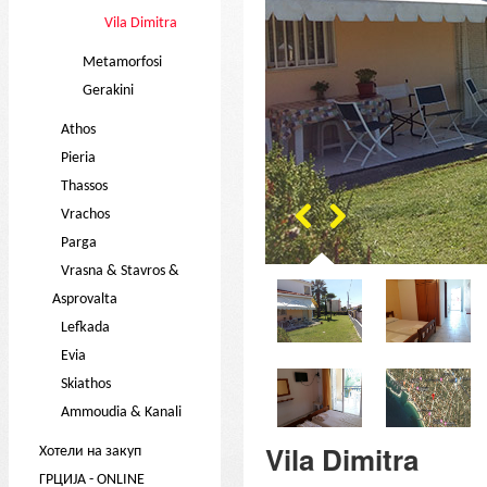
Vila Dimitra
Metamorfosi
Gerakini
Athos
Pieria
Thassos
Vrachos
Parga
Vrasna & Stavros &
Asprovalta
Lefkada
Evia
Skiathos
Ammoudia & Kanali
Vila Dimitra
Хотели на закуп
ГРЦИЈА - ONLINE