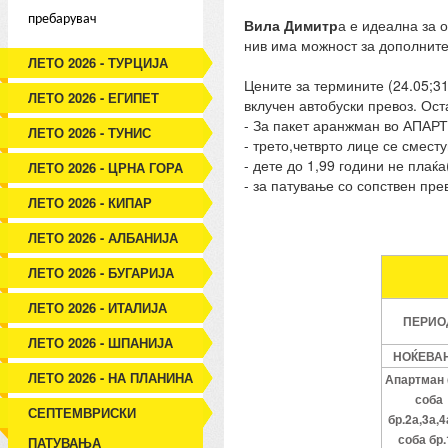
пребарувач
Вила Димитр
а е идеална за 
нив има можност за дополните
ЛЕТО 2026 - ТУРЦИЈА
Цените за термините (24.05;31
ЛЕТО 2026 - ЕГИПЕТ
вклучен автобуски превоз. Ост
- За пакет аранжман во АПАР
ЛЕТО 2026 - ТУНИС
- трето,четврто лице се смест
- дете до 1,99 години не плаќ
ЛЕТО 2026 - ЦРНА ГОРА
- за патување со сопствен пре
ЛЕТО 2026 - КИПАР
ЛЕТО 2026 - АЛБАНИЈА
ЛЕТО 2026 - БУГАРИЈА
ЛЕТО 2026 - ИТАЛИЈА
ПЕРИО
ЛЕТО 2026 - ШПАНИЈА
НОЌЕВА
ЛЕТО 2026 - НА ПЛАНИНА
Апартман (
соба
СЕПТЕМВРИСКИ
бр.2а,3а,4
соба бр.
ПАТУВАЊА