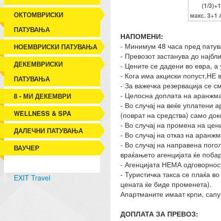
(1/3)+
ОКТОМВРИСКИ
макс. 3+1 
ПАТУВАЊА
НАПОМЕНИ:
- Минимум 48 часа пред патув
НОЕМВРИСКИ ПАТУВАЊА
- Превозот застанува до најбл
ДЕКЕМВРИСКИ
- Цените се дадени во евра, а
- Кога има акциски попуст,НЕ 
ПАТУВАЊА
- За важечка резервација се 
- Целосна доплата на аранжма
8 - МИ ДЕКЕМВРИ
- Во случај на веќе уплатени 
WELLNESS & SPA
(поврат на средства) само док
- Во случај на промена на це
ДАЛЕЧНИ ПАТУВАЊА
- Во случај на отказ на ара
- Во случај на направена пог
ВАУЧЕР
враќањето агенцијата ќе побар
- Агенцијата НЕМА одговорност
- Туристичка такса се плаќа в
EXIT Travel
цената ќе биде променета).
Апартманите имаат крпи, сапу
ДОПЛАТА ЗА ПРЕВОЗ: