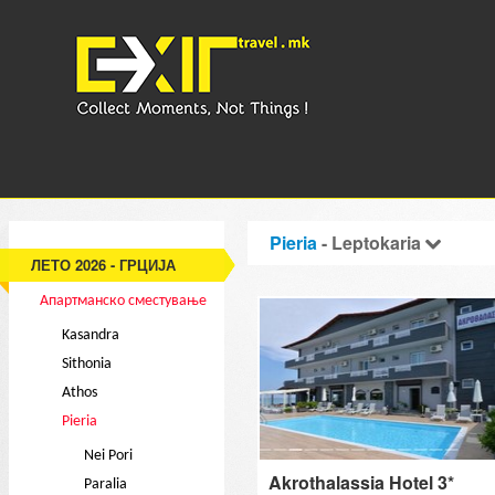
Pieria
- Leptokaria
ЛЕТО 2026 - ГРЦИЈА
Апартманско сместување
Kasandra
Sithonia
Athos
Pieria
Nei Pori
Akrothalassia Hotel 3*
Paralia