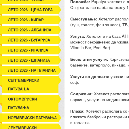
Положба:
Papatya хотелот е 
Овој хотел се наоѓа на околу 
ЛЕТО 2026 - ЦРНА ГОРА
Сместување:
Хотелот распола
ЛЕТО 2026 - КИПАР
(туш, тоалет, фен за коса), ТВ
ЛЕТО 2026 - АЛБАНИЈА
Услуга:
Хотелот е на база All 
ЛЕТО 2026 - БУГАРИЈА
можност секојдневно да уживаа
Vitamin Bar, Pool Bar)
ЛЕТО 2026 - ИТАЛИЈА
Бесплатни услуги:
Користење
ЛЕТО 2026 - ШПАНИЈА
базените, ватерполо, пикадо, 
ЛЕТО 2026 - НА ПЛАНИНА
Услуги со доплата:
увозни пи
СЕПТЕМВРИСКИ
сеф.
ПАТУВАЊА
Содржини:
Хотелот располага
ОКТОМВРИСКИ
паркинг, услуги на медицински
ПАТУВАЊА
Плажа:
Хотелот располага со 
плажата безбројни ресторани в
НОЕМВРИСКИ ПАТУВАЊА
и тоалети.
ДЕКЕМВРИСКИ