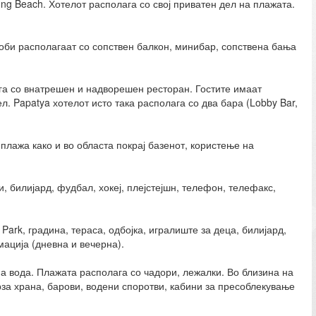
ng Beach. Хотелот располага со свој приватен дел на плажата.
 соби располагаат со сопствен балкон, минибар, сопствена бања
лага со внатрешен и надворешен ресторан. Гостите имаат
л. Papatya хотелот исто така располага со два бара (Lobby Bar,
плажа како и во областа покрај базенот, користење на
, билијард, фудбал, хокеј, плејстејшн, телефон, телефакс,
ark, градина, тераса, одбојка, игралиште за деца, билијард,
мација (дневна и вечерна).
на вода. Плажата располага со чадори, лежалки. Во близина на
рза храна, барови, водени споротви, кабини за пресоблекување