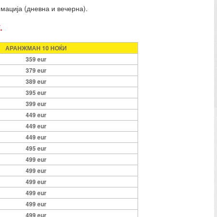
имација (дневна и вечерна).
.
АРАНЖМАН 10 НОЌИ
359 eur
379 eur
389 eur
395 eur
399 eur
449 eur
449 eur
449 eur
495 eur
499 eur
499 eur
499 eur
499 eur
499 eur
499 eur