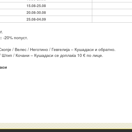
15.08-25.08
20.08-30.08
25.08-04.09
r.
и:
-20% попуст.
копје / Велес / Неготино / Гевгелија – Кушадаси и обратно.
/ Штип / Кочани – Кушадаси се доплаќа 10 € по лице.
аси