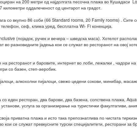
лоциран на 200 метри од најдолгата песочна плажа во Кушадаси
Lo
17 километри оддалеченост од центарот на градот.
га со вкупно 86 соби (66 Standard rooms, 20 Family rooms) . Сите
, телефон, сеф, клима уред, бесплатна Wi- Fi конекција.
Inclusive (појадок, ручек и вечера – шведска маса). Хотелот распо
т во разновидните јадења кои се служат во ресторанот на овој хоте
 на ресторанот и баровите, интернет во лоби, лежалки , чадори на 
игри со базен, степ-аеробик.
јалоци, алкохолни пијалоци, свежо цедени сокови, минибар, масажи
 со еден ресторан, два барови, два базена, сопствена плажа, Aqua P
 установи, услуга за организирање на туристички факултативи, ани
своја приватна плажа и исто така препознатлива по чистата тиркиз
о кои се служат превкусните турски специјалитети, ресторани за б