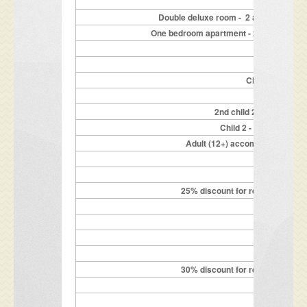
co
Double deluxe room - 2 adults on a reg
One bedroom apartment - 2 adults on a re
Children up to 
1st child 2 - 
2nd child 2 - 11.99 y. o
Child 2 - 11.99y on re
Adult (12+) accommodated on a
25% discount for reservations ma
-
-
30% discount for reservations ma
-