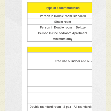
11.0
Type of accommodation
Person in Double room Standard
Single room
Person in Double room Deluxe
Person in One bedroom Apartment
Minimum stay
1 overnight p
Free use of indoor and outdoor pool with
K
P
Hotel 
Double standard room - 2 pax - All standard rooms are c