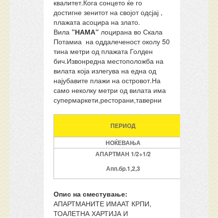
квалитет.Кога сонцето ќе го
достигне зенитот на својот одсјај ,
плажата асоцира на злато.
Вила
“НАМА“
лоцирана во Скала
Потамиа на оддалеченост околу 50
тина метри од плажата Голден
бич.Извонредна местоположба на
вилата која излегува на една од
најубавите плажи на островот.На
само неколку метри од вилата има
супермаркети,ресторани,таверни
МАЈ
ПЕРИОД
29
НОЌЕВАЊА
7
АПАРТМАН 1/2+1/2
179
Апп.бр.1,2,3
Опис на сместување
:
АПАРТМАНИТЕ ИМААТ КРПИ,
ТОАЛЕТНА ХАРТИЈА И