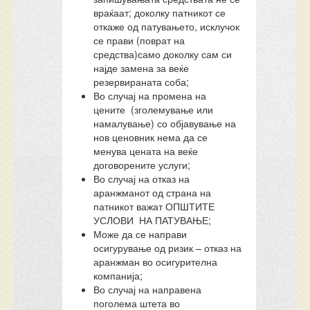
враќаат; доколку патникот се
откаже од патувањето, исклучок
се прави (поврат на
средства)само доколку сам си
најде замена за веќе
резервираната соба;
Во случај на промена на
цените (зголемување или
намалување) со објавување на
нов ценовник нема да се
менува цената на веќе
договорените услуги;
Во случај на отказ на
аранжманот од страна на
патникот важат ОПШТИТЕ
УСЛОВИ НА ПАТУВАЊЕ;
Може да се направи
осигурување од ризик – отказ на
аранжман во осигурителна
компанија;
Во случај на направена
поголема штета во