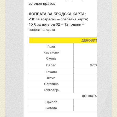
во еден правец
ДОПЛАТА ЗА БРОДСКА КАРТА:
20€ за возрасни – повратна карта;
15 € за дете од 02 – 12 години –
повратна карта
ДЕНОВИТЕ ДАДЕНИ В
Град
Мест
Куманово
Бензинск
Скопје
Спортска с
Велес
Мотел Македониј
Кочани
О
Штип
Неготино
Бензинск
Гевгелија
Бензинск
ДОПЛАТА ЗА ТРАНСФЕ
Прилеп
Бензин
Битола
Сп