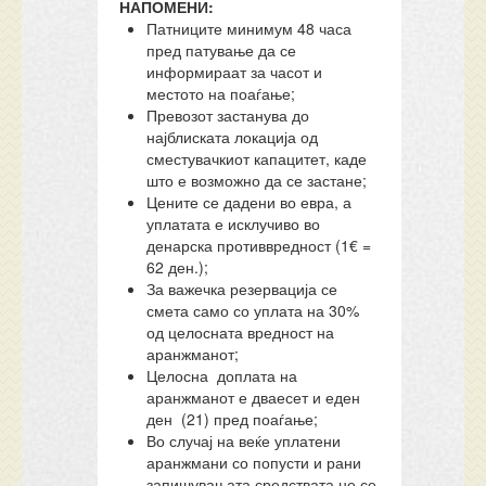
НАПОМЕНИ:
Патниците минимум 48 часа
пред патување да се
информираат за часот и
местото на поаѓање;
Превозот застанува до
најблиската локација од
сместувачкиот капацитет, каде
што е возможно да се застане;
Цените се дадени во евра, а
уплатата е исклучиво во
денарска противвредност (1€ =
62 ден.);
За важечка резервација се
смета само со уплата на 30%
од целосната вредност на
аранжманот;
Целосна доплата на
аранжманот е дваесет и еден
ден (21) пред поаѓање;
Во случај на веќе уплатени
аранжмани со попусти и рани
запишувањата средствата не се