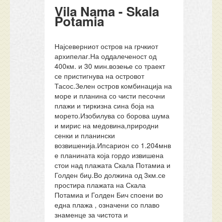
Vila Nama - Skala
Potamia
Најсеверниот остров на грчкиот
архипелаг.На оддалеченост од
400км. и 30 мин.возење со траект
се пристигнува на островот
Тасос.Зелен остров комбинација на
море и планина со чисти песочни
плажи и тиркизна сина боја на
морето.Изобилува со борова шума
и мирис на медовина,природни
сенки и планински
возвишенија.Ипсарион со 1.204мнв
е планината која гордо извишена
стои над плажата Скала Потамиа и
Голден биџ.Во должина од 3км.се
простира плажата на Скала
Потамиа и Голден Бич споени во
една плажа , означени со плаво
знаменце за чистота и