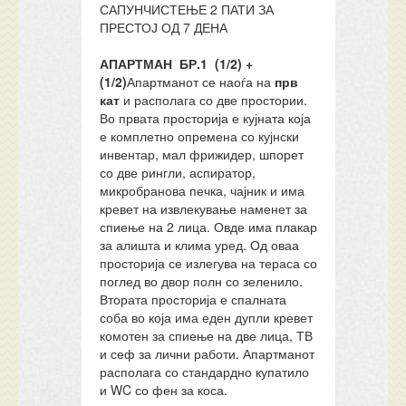
САПУНЧИСТЕЊЕ 2 ПАТИ ЗА
ПРЕСТОЈ ОД 7 ДЕНА
АПАРТМАН БР.1 (1/2) +
(1/2)
Апартманот се наоѓа на
прв
кат
и располага со две простории.
Во првата просторија е кујната која
е комплетно опремена со кујнски
инвентар, мал фрижидер, шпорет
со две рингли, аспиратор,
микробранова печка, чајник и има
кревет на извлекување наменет за
спиење на 2 лица. Овде има плакар
за алишта и клима уред. Од оваа
просторија се излегува на тераса со
поглед во двор полн со зеленило.
Втората просторија е спалната
соба во која има еден дупли кревет
комотен за спиење на две лица, ТВ
и сеф за лични работи. Апартманот
располага со стандардно купатило
и WC со фен за коса.