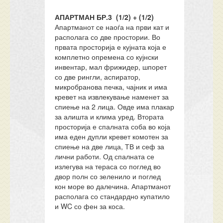
АПАРТМАН БР.3 (1/2) + (1/2)
Апартманот се наоѓа на први кат и
располага со две простории. Во
првата просторија е кујната која е
комплетно опремена со кујнски
инвентар, мал фрижидер, шпорет
со две рингли, аспиратор,
микробранова печка, чајник и има
кревет на извлекување наменет за
спиење на 2 лица. Овде има плакар
за алишта и клима уред. Втората
просторија е спалната соба во која
има еден дупли кревет комотен за
спиење на две лица, ТВ и сеф за
лични работи. Од спалната се
излегува на тераса со поглед во
двор полн со зеленило и поглед
кон море во далечина. Апартманот
располага со стандардно купатило
и WC со фен за коса.