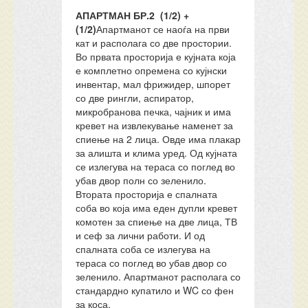
АПАРТМАН БР.2 (1/2) +
(1/2)
Апартманот се наоѓа на први
кат и располага со две простории.
Во првата просторија е кујната која
е комплетно опремена со кујнски
инвентар, мал фрижидер, шпорет
со две рингли, аспиратор,
микробранова печка, чајник и има
кревет на извлекување наменет за
спиење на 2 лица. Овде има плакар
за алишта и клима уред. Од кујната
се излегува на тераса со поглед во
убав двор полн со зеленило.
Втората просторија е спалната
соба во која има еден дупли кревет
комотен за спиење на две лица, ТВ
и сеф за лични работи. И од
спалната соба се излегува на
тераса со поглед во убав двор со
зеленило. Апартманот располага со
стандардно купатило и WC со фен
за коса.