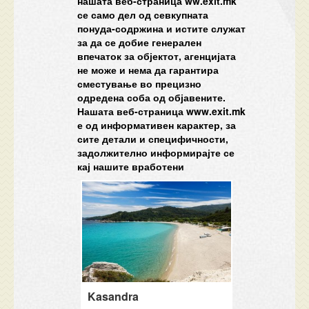
нашата веб-страница ww.exit.mk
се само дел од севкупната
понуда-содржина и истите служат
за да се добие генерален
впечаток за објектот, агенцијата
не може и нема да гарантира
сместување во прецизно
одредена соба од објавените.
Нашата веб-страница www.exit.mk
е од информативен карактер, за
сите детали и специфичности,
задолжително информирајте се
кај нашите вработени
Kasandra