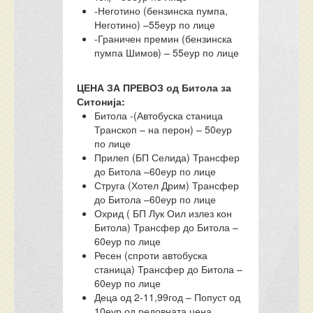
-Неготино (бензинска пумпа,
Неготино) –55еур по лице
-Граничен премин (бензинска
пумпа Шимов) – 55еур по лице
ЦЕНА ЗА ПРЕВОЗ од Битола за
Ситонија:
Битола -(Автобуска станица
Транскоп – на перон) – 50еур
по лице
Прилеп (БП Селида) Трансфер
до Битола –60еур по лице
Струга (Хотел Дрим) Трансфер
до Битола –60еур по лице
Охрид ( БП Лук Оил излез кон
Битола) Трансфер до Битола –
60еур по лице
Ресен (спроти автобуска
станица) Трансфер до Битола –
60еур по лице
Деца од 2-11,99год – Попуст од
10еур од редовната цена