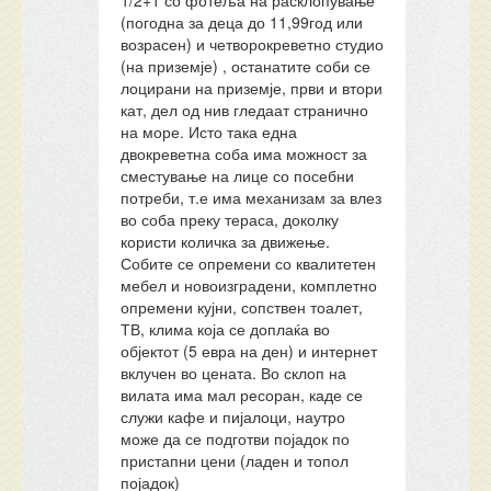
1/2+1 со фотеља на расклопување
(погодна за деца до 11,99год или
возрасен) и четворокреветно студио
(на приземје) , останатите соби се
лоцирани на приземје, први и втори
кат, дел од нив гледаат странично
на море. Исто така една
двокреветна соба има можност за
сместување на лице со посебни
потреби, т.е има механизам за влез
во соба преку тераса, доколку
користи количка за движење.
Собите се опремени со квалитетен
мебел и новоизградени, комплетно
опремени кујни, сопствен тоалет,
ТВ, клима која се доплаќа во
објектот (5 евра на ден) и интернет
вклучен во цената. Во склоп на
вилата има мал ресоран, каде се
служи кафе и пијалоци, наутро
може да се подготви појадок по
пристапни цени (ладен и топол
појадок)