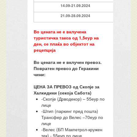
14.09-21.09.2024
139
21.09-28.09.2024
109
Во цената не е вклучена
туристичка такса од 1,5еур на
ден, се плаќа во објектот на
рецепција
Во цената не е вклучен превоз.
Повратен превоз до Геракини
чини:
ЦЕНА ЗА ПРЕВОЗ од Скопје за
Халкидики (секоја Сабота)
-Скопје (Дрводекор) – 55еур по
лице
-Штип (паркинг пред пошта)
Трансфер до Велес –70еур по
лице
-Велес (БП Макпетрол-кружен
тек) - 55еур по лице